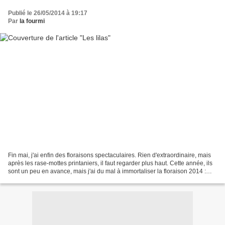
Publié le 26/05/2014 à 19:17
Par
la fourmi
Fin mai, j'ai enfin des floraisons spectaculaires. Rien d'extraordinaire, mais
après les rase-mottes printaniers, il faut regarder plus haut. Cette année, ils
sont un peu en avance, mais j'ai du mal à immortaliser la floraison 2014 :
tantôt mauvais éclairage,...