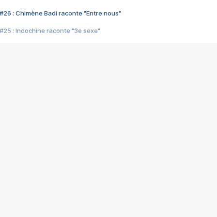
#26 : Chimène Badi raconte "Entre nous"
#25 : Indochine raconte "3e sexe"
#24 : Zaho raconte "C'est chelou"
#23 : Patrick Bruel raconte "Au café des délices"
#22 : Kyo raconte "Le chemin"
#21 : Nolwenn Leroy raconte "Cassé"
#20 : Patrick Hernandez raconte "Born to be alive"
#19 : Lorie raconte "Près de moi"
#18 : Michael Jones raconte "A nos actes manqués" (avec Jean-Jacque
#17 : Khaled raconte "Aïcha"
#16 : Corneille raconte "Parce qu'on vient de loin"
#15 : Indochine raconte "L'aventurier"