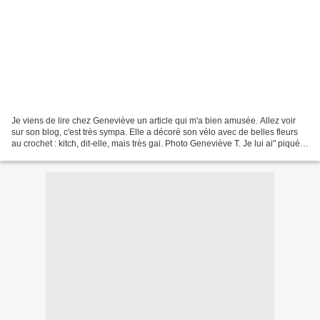
Je viens de lire chez Geneviève un article qui m'a bien amusée. Allez voir
sur son blog, c'est très sympa. Elle a décoré son vélo avec de belles fleurs
au crochet : kitch, dit-elle, mais très gai. Photo Geneviève T. Je lui ai" piqué"
sa photo, j'espère...