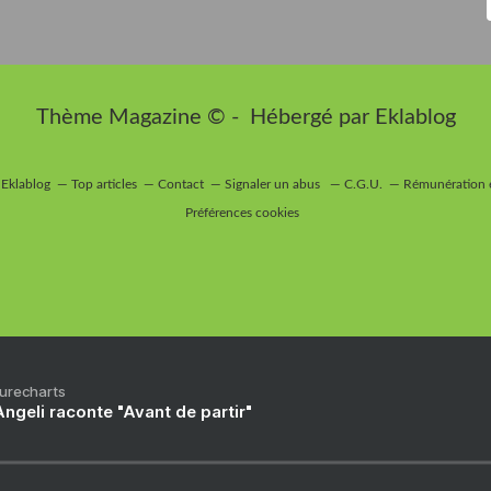
Thème Magazine © - Hébergé par
Eklablog
 Eklablog
Top articles
Contact
Signaler un abus
C.G.U.
Rémunération e
Préférences cookies
Purecharts
ngeli raconte "Avant de partir"