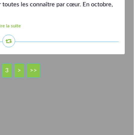
r toutes les connaître par cœur. En octobre,
ire la suite
3
>
>>