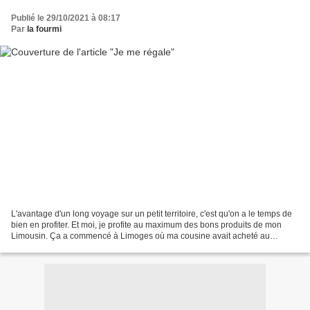
Publié le 29/10/2021 à 08:17
Par
la fourmi
L'avantage d'un long voyage sur un petit territoire, c'est qu'on a le temps de
bien en profiter. Et moi, je profite au maximum des bons produits de mon
Limousin. Ça a commencé à Limoges où ma cousine avait acheté au
supermarché, car on trouve ça partout,...