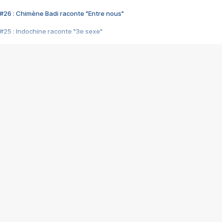
#26 : Chimène Badi raconte "Entre nous"
#25 : Indochine raconte "3e sexe"
#24 : Zaho raconte "C'est chelou"
#23 : Patrick Bruel raconte "Au café des délices"
#22 : Kyo raconte "Le chemin"
#21 : Nolwenn Leroy raconte "Cassé"
#20 : Patrick Hernandez raconte "Born to be alive"
#19 : Lorie raconte "Près de moi"
#18 : Michael Jones raconte "A nos actes manqués" (avec Jean-Jacque
#17 : Khaled raconte "Aïcha"
#16 : Corneille raconte "Parce qu'on vient de loin"
#15 : Indochine raconte "L'aventurier"