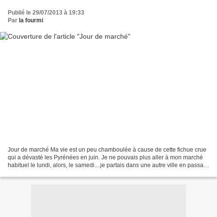
Publié le 29/07/2013 à 19:33
Par
la fourmi
Jour de marché Ma vie est un peu chamboulée à cause de cette fichue crue
qui a dévasté les Pyrénées en juin. Je ne pouvais plus aller à mon marché
habituel le lundi, alors, le samedi....je partais dans une autre ville en passant
par la montagne. Et en...