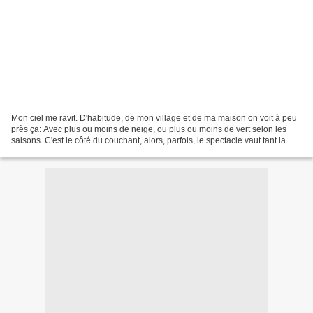
Mon ciel me ravit. D'habitude, de mon village et de ma maison on voit à peu
près ça: Avec plus ou moins de neige, ou plus ou moins de vert selon les
saisons. C'est le côté du couchant, alors, parfois, le spectacle vaut tant la
peine que, oubliant mes...