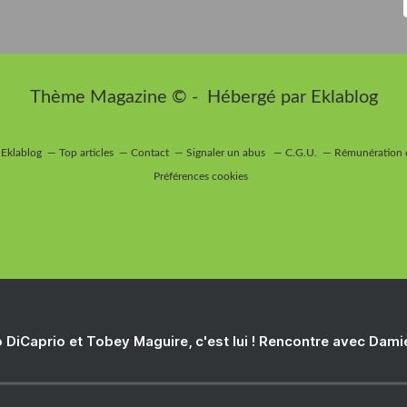
Thème Magazine © - Hébergé par
Eklablog
 Eklablog
Top articles
Contact
Signaler un abus
C.G.U.
Rémunération e
Préférences cookies
 DiCaprio et Tobey Maguire, c'est lui ! Rencontre avec Dam