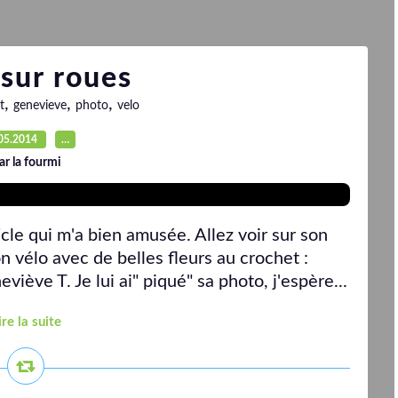
sur roues
,
,
,
t
genevieve
photo
velo
05.2014
…
ar la fourmi
cle qui m'a bien amusée. Allez voir sur son
on vélo avec de belles fleurs au crochet :
eviève T. Je lui ai" piqué" sa photo, j'espère...
ire la suite