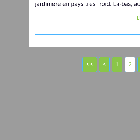
jardinière en pays très froid. Là-bas, a
L
<<
<
1
2