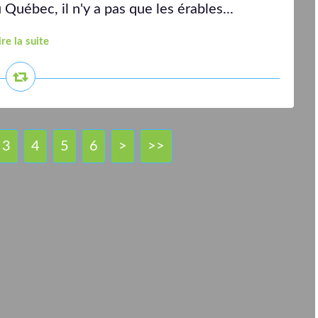
u Québec, il n'y a pas que les érables...
ire la suite
3
4
5
6
>
>>