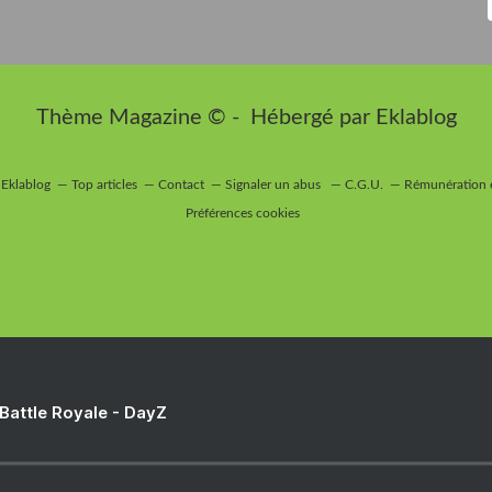
Thème Magazine © - Hébergé par
Eklablog
 Eklablog
Top articles
Contact
Signaler un abus
C.G.U.
Rémunération e
Préférences cookies
 Battle Royale - DayZ