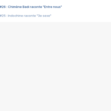
#26 : Chimène Badi raconte "Entre nous"
#25 : Indochine raconte "3e sexe"
#24 : Zaho raconte "C'est chelou"
#23 : Patrick Bruel raconte "Au café des délices"
#22 : Kyo raconte "Le chemin"
#21 : Nolwenn Leroy raconte "Cassé"
#20 : Patrick Hernandez raconte "Born to be alive"
#19 : Lorie raconte "Près de moi"
#18 : Michael Jones raconte "A nos actes manqués" (avec Jean-Jacque
#17 : Khaled raconte "Aïcha"
#16 : Corneille raconte "Parce qu'on vient de loin"
#15 : Indochine raconte "L'aventurier"