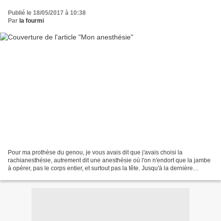
Publié le 18/05/2017 à 10:38
Par
la fourmi
Pour ma prothèse du genou, je vous avais dit que j'avais choisi la
rachianesthésie, autrement dit une anesthésie où l'on n'endort que la jambe
à opérer, pas le corps entier, et surtout pas la tête. Jusqu'à la dernière
minute, j'ai douté : "Ne vais-je...