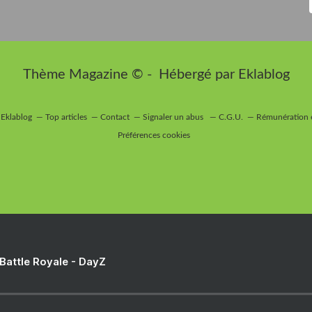
Thème Magazine © - Hébergé par
Eklablog
 Eklablog
Top articles
Contact
Signaler un abus
C.G.U.
Rémunération e
Préférences cookies
 Battle Royale - DayZ