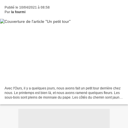
Publié le 10/04/2021 à 08:58
Par
la fourmi
Avec l'Ours, il y a quelques jours, nous avons fait un petit tour derrière chez
nous. Le printemps est bien là, et nous avons ramené quelques fleurs. Les
sous-bois sont pleins de monnaie du pape. Les côtés du chemin sont jaunes
: Des pissenlits ou des...