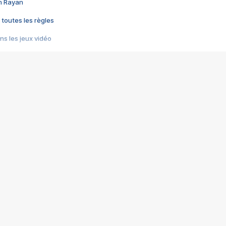
im Rayan
 toutes les règles
s les jeux vidéo
us choquant de Rockstar ? - Le scandale BULLY
e plus moche de Steam
du RÊVE tourne au CAUCHEMAR
pendant 8 heures
it… à tort
umiliés par un jeu vidéo
ire - Final Fantasy 8
ti un empire - Age of Empires
story DOFUS
tard, il crée l'un des pires jeux de tous les temps, MindsEye.