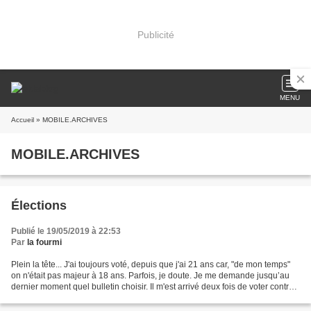
Publicité
MENU
Accueil
» MOBILE.ARCHIVES
MOBILE.ARCHIVES
Élections
Publié le 19/05/2019 à 22:53
Par
la fourmi
Plein la tête... J'ai toujours voté, depuis que j'ai 21 ans car, "de mon temps"
on n'était pas majeur à 18 ans. Parfois, je doute. Je me demande jusqu’au
dernier moment quel bulletin choisir. Il m'est arrivé deux fois de voter contre
mes idées et je l'ai...