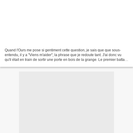
Quand l'Ours me pose si gentiment cette question, je sais que que sous-
entendu, il y a "Viens m'aider", la phrase que je redoute tant. J'ai donc vu
qu'il était en train de sortir une porte en bois de la grange. Le premier battant
était déjà posé au sol,...