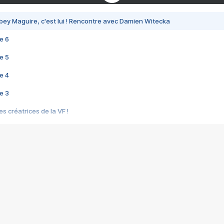
bey Maguire, c'est lui ! Rencontre avec Damien Witecka
e 6
e 5
e 4
e 3
s créatrices de la VF !
e 2
e 1
e Mektoub My Love arrive enfin ! Rencontre avec Shaïn Boumedine et Sal
i : après Toni en famille
elle réalise le bouleversant Dites lui que je l'aime
ais ! Rencontre autour de Vie privée de Rebecca Zlotowski