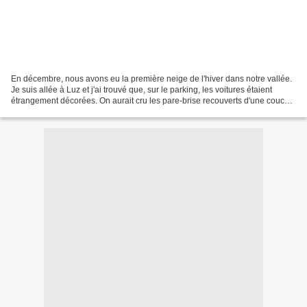
En décembre, nous avons eu la première neige de l'hiver dans notre vallée.
Je suis allée à Luz et j'ai trouvé que, sur le parking, les voitures étaient
étrangement décorées. On aurait cru les pare-brise recouverts d'une couche
de molleton, roulé comme...