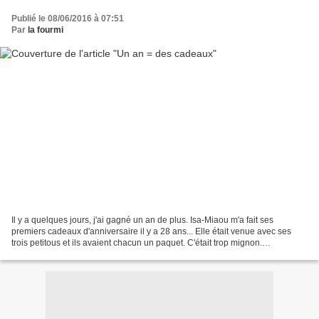
Publié le 08/06/2016 à 07:51
Par
la fourmi
Il y a quelques jours, j'ai gagné un an de plus. Isa-Miaou m'a fait ses
premiers cadeaux d'anniversaire il y a 28 ans... Elle était venue avec ses
trois petitous et ils avaient chacun un paquet. C'était trop mignon.
Maintenant, nous sommes trop éloignées,...