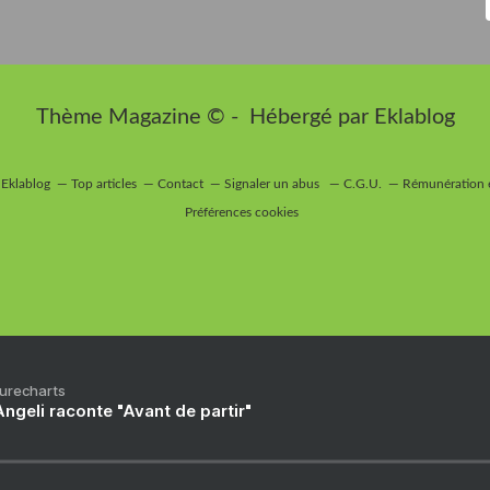
Thème Magazine © - Hébergé par
Eklablog
 Eklablog
Top articles
Contact
Signaler un abus
C.G.U.
Rémunération e
Préférences cookies
Purecharts
ngeli raconte "Avant de partir"