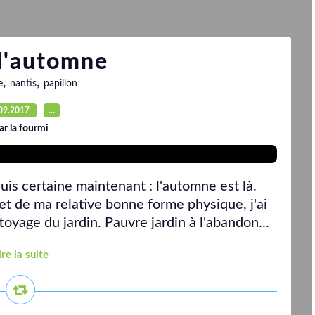
 l'automne
,
,
e
nantis
papillon
09.2017
…
ar la fourmi
uis certaine maintenant : l'automne est là.
 et de ma relative bonne forme physique, j'ai
ttoyage du jardin. Pauvre jardin à l'abandon...
ire la suite