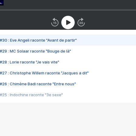
#30 : Eve Angeli raconte "Avant de partir"
#29 : MC Solaar raconte "Bouge de là"
28 : Lorie raconte "Je vais vite"
#27 : Christophe Willem raconte "Jacques a dit"
#26 : Chimène Badi raconte "Entre nous"
#25 : Indochine raconte "3e sexe"
#24 : Zaho raconte "C'est chelou"
#23 : Patrick Bruel raconte "Au café des délices"
#22 : Kyo raconte "Le chemin"