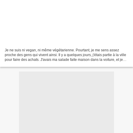
Je ne suis ni vegan, ni même végétarienne. Pourtant, je me sens assez
proche des gens qui vivent ainsi. Il y a quelques jours, j'étais partie à la ville
pour faire des achats. J'avais ma salade faite maison dans la voiture, et je
me suis arrêtée à mon...