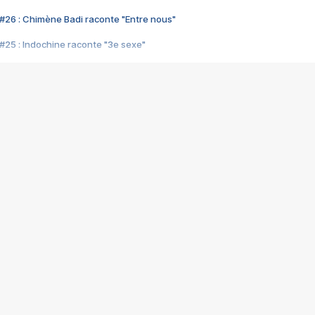
#26 : Chimène Badi raconte "Entre nous"
#25 : Indochine raconte "3e sexe"
#24 : Zaho raconte "C'est chelou"
#23 : Patrick Bruel raconte "Au café des délices"
#22 : Kyo raconte "Le chemin"
#21 : Nolwenn Leroy raconte "Cassé"
#20 : Patrick Hernandez raconte "Born to be alive"
#19 : Lorie raconte "Près de moi"
#18 : Michael Jones raconte "A nos actes manqués" (avec Jean-Jacque
#17 : Khaled raconte "Aïcha"
#16 : Corneille raconte "Parce qu'on vient de loin"
#15 : Indochine raconte "L'aventurier"