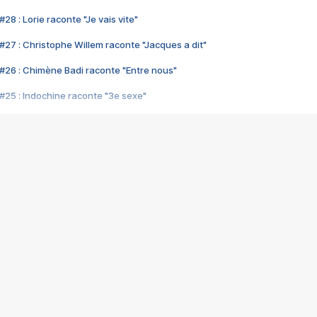
28 : Lorie raconte "Je vais vite"
#27 : Christophe Willem raconte "Jacques a dit"
#26 : Chimène Badi raconte "Entre nous"
#25 : Indochine raconte "3e sexe"
#24 : Zaho raconte "C'est chelou"
#23 : Patrick Bruel raconte "Au café des délices"
#22 : Kyo raconte "Le chemin"
#21 : Nolwenn Leroy raconte "Cassé"
#20 : Patrick Hernandez raconte "Born to be alive"
#19 : Lorie raconte "Près de moi"
#18 : Michael Jones raconte "A nos actes manqués" (avec Jean-Jacque
#17 : Khaled raconte "Aïcha"