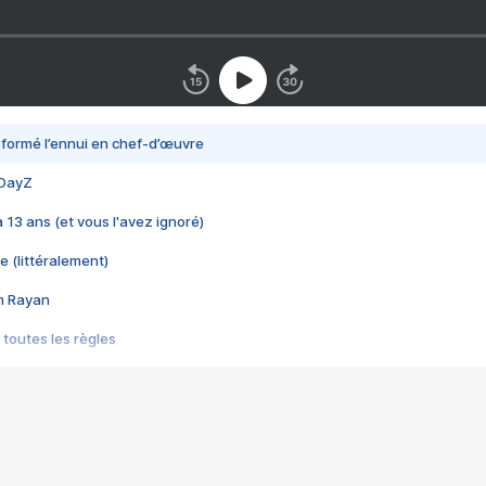
nsformé l’ennui en chef-d’œuvre
 DayZ
 a 13 ans (et vous l'avez ignoré)
e (littéralement)
im Rayan
 toutes les règles
s les jeux vidéo
us choquant de Rockstar ? - Le scandale BULLY
e plus moche de Steam