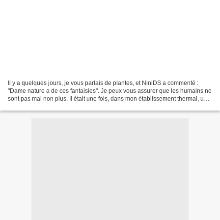
Il y a quelques jours, je vous parlais de plantes, et NiniDS a commenté :
"Dame nature a de ces fantaisies". Je peux vous assurer que les humains ne
sont pas mal non plus. Il était une fois, dans mon établissement thermal, une
porte fort abîmée par l’atmosphère...