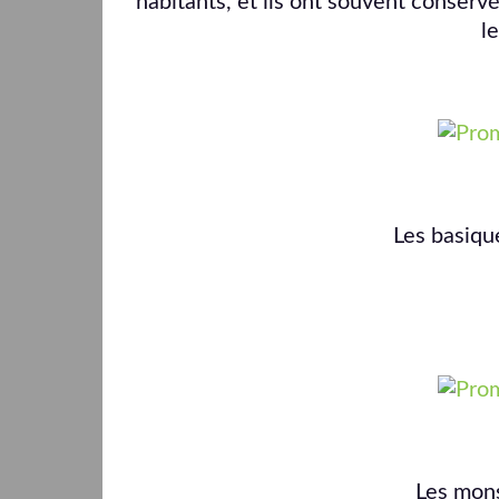
habitants, et ils ont souvent conservé 
l
Les basique
Les mons