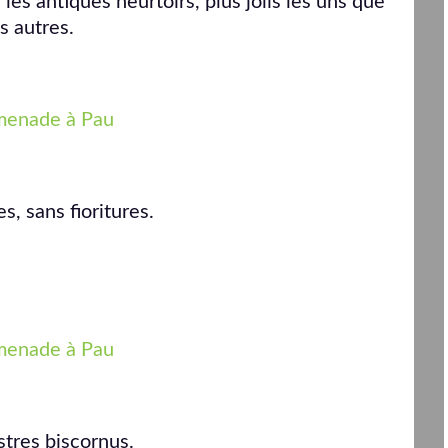
les antiques heurtoirs, plus jolis les uns que
es autres.
s, sans fioritures.
tres biscornus.