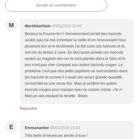
Ajouter un commentaire
M
MarithéetAlain
07/01/2018 15:43
Bonjour la Fourmi<br /> Dernièrement j'ai fait des haricots
azukis que j'ai mis à tremper la veille et en renouvelant l'eau
plusieurs fois et le lendemain j'ai fait cuire ces haricots et ils
ont mis du temps à cuire .En fait j'avais acheté ces haricots
azukis au magasin bio car ils sont plantés dans le Gers et le
prix n'est pas cher comparé aux autres haricots rouges .Le
problème c'est que des petits papillons se sont installés dans
les haricots et comme il y avait une assez grande quantité ,
j'ai tout fait en une seule fois .Mais je préfère les autres
haricots rouges pour manger avec la cuisine créole .<br />
Mais je vais essayer ta recette .Bises
Répondre
E
Emmanuelise
06/01/2018 15:03
Très belle et heureuse année à tous !