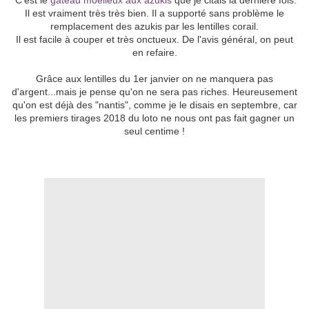
C'est le
gâteau moelleux aux azukis
que je citais la dernière fois.
Il est vraiment très très bien. Il a supporté sans problème le
remplacement des azukis par les lentilles corail.
Il est facile à couper et très onctueux. De l'avis général, on peut
en refaire.
Grâce aux lentilles du 1er janvier on ne manquera pas
d'argent...mais je pense qu'on ne sera pas riches. Heureusement
qu'on est déjà des "nantis", comme je le disais en septembre, car
les premiers tirages 2018 du loto ne nous ont pas fait gagner un
seul centime !