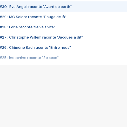
#30 : Eve Angeli raconte "Avant de partir"
#29 : MC Solaar raconte "Bouge de là"
28 : Lorie raconte "Je vais vite"
#27 : Christophe Willem raconte "Jacques a dit"
#26 : Chimène Badi raconte "Entre nous"
#25 : Indochine raconte "3e sexe"
#24 : Zaho raconte "C'est chelou"
#23 : Patrick Bruel raconte "Au café des délices"
#22 : Kyo raconte "Le chemin"
#21 : Nolwenn Leroy raconte "Cassé"
#20 : Patrick Hernandez raconte "Born to be alive"
#19 : Lorie raconte "Près de moi"