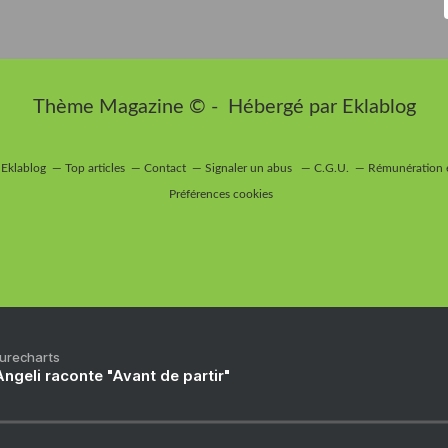
Thème Magazine © - Hébergé par
Eklablog
 Eklablog
Top articles
Contact
Signaler un abus
C.G.U.
Rémunération e
Préférences cookies
Purecharts
ngeli raconte "Avant de partir"