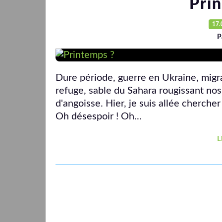
Pri
17.
P
Dure période, guerre en Ukraine, migr
refuge, sable du Sahara rougissant no
d'angoisse. Hier, je suis allée cherche
Oh désespoir ! Oh...
L