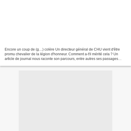
Encore un coup de (g....) colère Un directeur général de CHU vient d'être
promu chevalier de la légion d'honneur. Comment a-t'il mérité cela ? Un
article de journal nous raconte son parcours, entre autres ses passages
dans des ministères, dont celui d'Agnès...