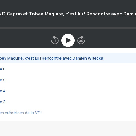
 DiCaprio et Tobey Maguire, c'est lui ! Rencontre avec Dam
bey Maguire, c'est lui ! Rencontre avec Damien Witecka
e 6
e 5
e 4
e 3
s créatrices de la VF !
e 2
e 1